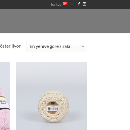
Türkçe
En
steriliyor
yeniye
göre
sıralandı