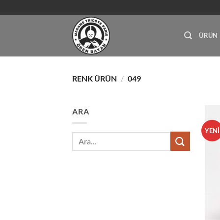
İçeriğe
atla
ÜRÜN
RENK ÜRÜN
/
049
ARA
YENİ
Ara: