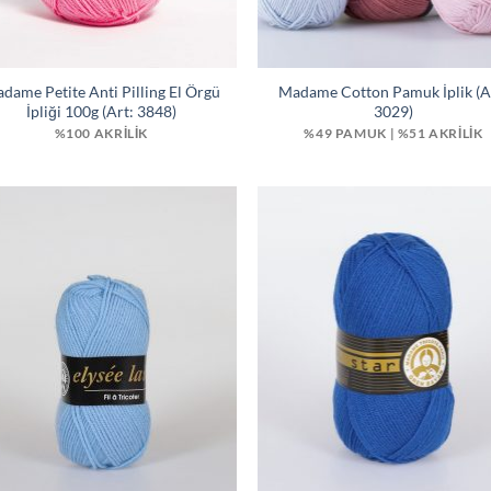
dame Petite Anti Pilling El Örgü
Madame Cotton Pamuk İplik (A
İpliği 100g (Art: 3848)
3029)
%100 AKRİLİK
%49 PAMUK | %51 AKRILIK