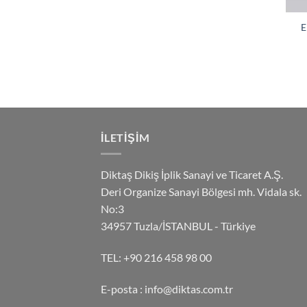
E
ILETIŞIM
Diktaş Dikiş İplik Sanayi ve Ticaret A.Ş.
Deri Organize Sanayi Bölgesi mh. Vidala sk.
No:3
34957 Tuzla/İSTANBUL - Türkiye
TEL:
+90 216 458 98 00
E-posta :
info@diktas.com.tr