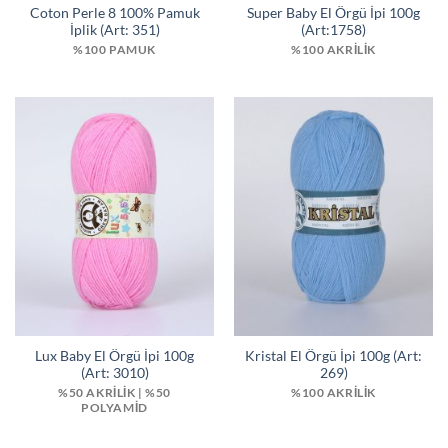
Coton Perle 8 100% Pamuk
Super Baby El Örgü İpi 100g
İplik (Art: 351)
(Art:1758)
%100 PAMUK
%100 AKRILIK
Lux Baby El Örgü İpi 100g
Kristal El Örgü İpi 100g (Art:
(Art: 3010)
269)
%50 AKRILIK | %50
%100 AKRILIK
POLYAMID