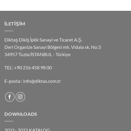
ILETIŞIM
Diktaş Dikiş İplik Sanayi ve Ticaret A.Ş.
Deri Organize Sanayi Bölgesi mh. Vidala sk. No:3
34957 Tuzla/İSTANBUL - Türkiye
TEL:
+90 216 458 98 00
E-posta :
info@diktas.com.tr
DOWNLOADS
2021- 2022 KATALOG